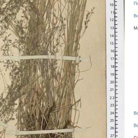
П
В
М
В
В
С