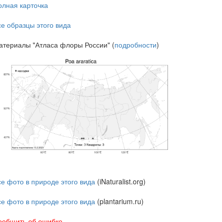
олная карточка
се образцы этого вида
атериалы "Атласа флоры России" (
подробности
)
се фото в природе этого вида
(iNaturalist.org)
се фото в природе этого вида
(plantarium.ru)
ообщить об ошибке