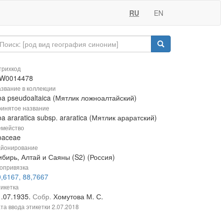
RU
EN
рихкод
W0014478
звание в коллекции
oa pseudoaltaica (Мятлик ложноалтайский)
инятое название
a araratica subsp. araratica (Мятлик араратский)
мейство
oaceae
йонирование
ибирь, Алтай и Саяны (S2) (Россия)
опривязка
,6167, 88,7667
икетка
1.07.1935.
Собр.
Хомутова М. С.
та ввода этикетки
2.07.2018