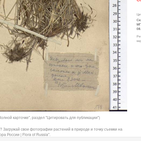
Ци
Се
МГ
08
Ре
ка
олной карточке", раздел "Цитировать для публикации")
? Загружай свои фотографии растений в природе и точку съемки на
ра России | Flora of Russia".