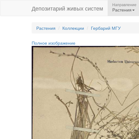
Направление
Депозитарий живых систем
Растения
Растения
Коллекции
Гербарий МГУ
Полное изображение