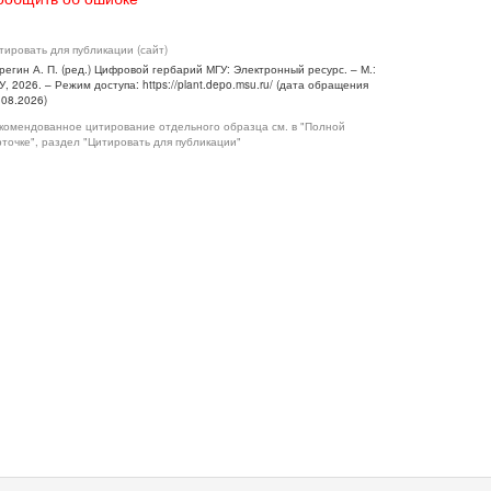
тировать для публикации (сайт)
регин А. П. (ред.) Цифровой гербарий МГУ: Электронный ресурс. – М.:
У, 2026. – Режим доступа: https://plant.depo.msu.ru/ (дата обращения
.08.2026)
комендованное цитирование отдельного образца см. в "Полной
рточке", раздел "Цитировать для публикации"