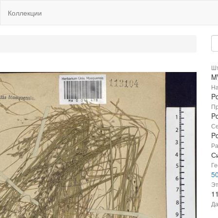
Коллекции
Шт
M
На
P
Пр
Po
Се
P
Ра
С
Ге
50
Эт
1
Да