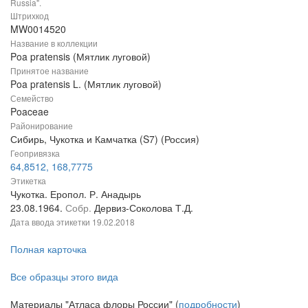
Russia".
Штрихкод
MW0014520
Название в коллекции
Poa pratensis (Мятлик луговой)
Принятое название
Poa pratensis L. (Мятлик луговой)
Семейство
Poaceae
Районирование
Сибирь, Чукотка и Камчатка (S7) (Россия)
Геопривязка
64,8512, 168,7775
Этикетка
Чукотка. Еропол. Р. Анадырь
23.08.1964.
Собр.
Дервиз-Соколова Т.Д.
Дата ввода этикетки
19.02.2018
Полная карточка
Все образцы этого вида
Материалы "Атласа флоры России" (
подробности
)