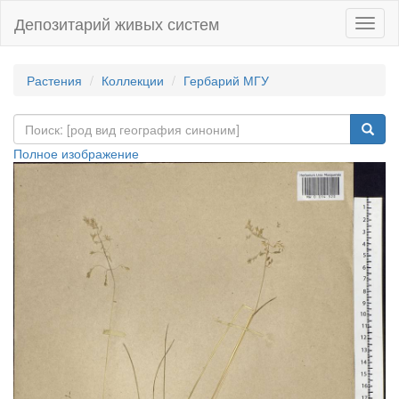
Депозитарий живых систем
Навиг
Растения
Коллекции
Гербарий МГУ
Полное изображение