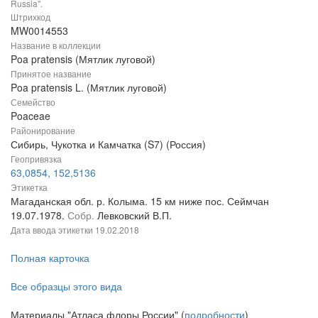
Russia".
Штрихкод
MW0014553
Название в коллекции
Poa pratensis (Мятлик луговой)
Принятое название
Poa pratensis L. (Мятлик луговой)
Семейство
Poaceae
Районирование
Сибирь, Чукотка и Камчатка (S7) (Россия)
Геопривязка
63,0854, 152,5136
Этикетка
Магаданская обл. р. Колыма. 15 км ниже пос. Сеймчан
19.07.1978.
Собр.
Левковский В.П.
Дата ввода этикетки
19.02.2018
Полная карточка
Все образцы этого вида
Материалы "Атласа флоры России" (
подробности
)