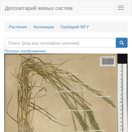
Депозитарий живых систем
Навиг
Растения
Коллекции
Гербарий МГУ
Полное изображение