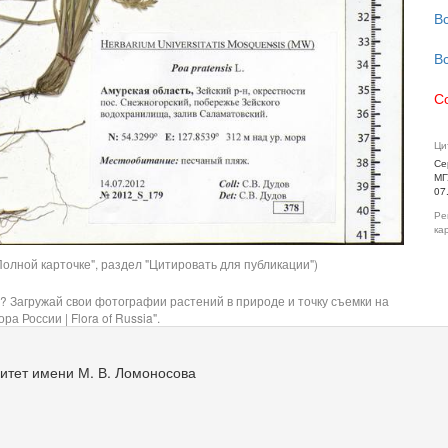
В
В
С
Ци
Се
МГ
07
Ре
ка
олной карточке", раздел "Цитировать для публикации")
? Загружай свои фотографии растений в природе и точку съемки на
ра России | Flora of Russia".
итет имени М. В. Ломоносова