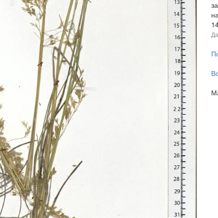
з
н
1
Да
П
В
М