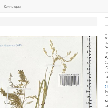
Коллекции
Шт
M
На
Po
Пр
Po
Се
P
Ра
Си
Ге
5
Эт
Po
Ам
С