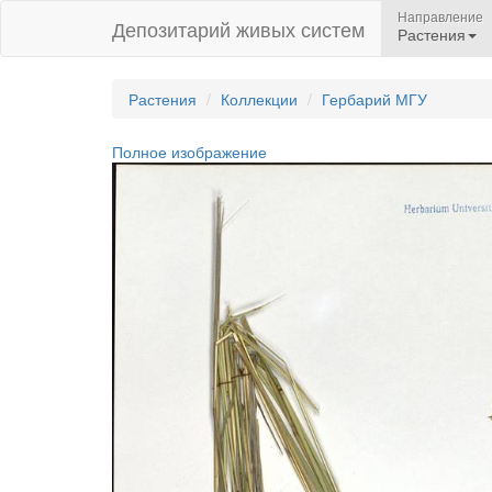
Направление
Депозитарий живых систем
Растения
Растения
Коллекции
Гербарий МГУ
Полное изображение