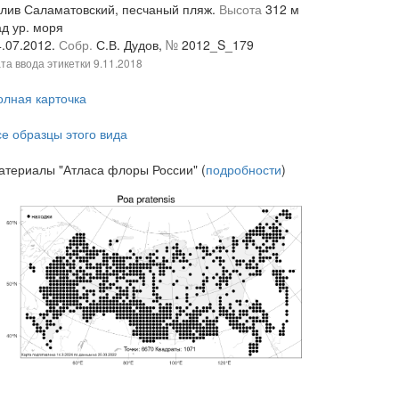
алив Саламатовский, песчаный пляж.
Высота
312 м
ад ур. моря
4.07.2012.
Собр.
С.В. Дудов,
№
2012_S_179
та ввода этикетки
9.11.2018
олная карточка
се образцы этого вида
атериалы "Атласа флоры России" (
подробности
)