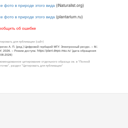
се фото в природе этого вида
(iNaturalist.org)
се фото в природе этого вида
(plantarium.ru)
ообщить об ошибке
тировать для публикации (сайт)
регин А. П. (ред.) Цифровой гербарий МГУ: Электронный ресурс. – М.:
У, 2026. – Режим доступа: https://plant.depo.msu.ru/ (дата обращения
.08.2026)
комендованное цитирование отдельного образца см. в "Полной
рточке", раздел "Цитировать для публикации"