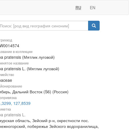
RU
EN
рихкод
W0014574
звание в коллекции
a pratensis (Мятлик луговой)
инятое название
a pratensis L. (Мятлик луговой)
мейство
oaceae
йонирование
бирь, Дальний Восток (S6) (Россия)
опривязка
4,3299, 127,8539
икетка
a pratensis L.
урская область, Зейский р-н, окрестности пос.
нежногорский, побережье Зейского водохранилища,