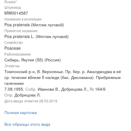
Russia".
Штрихкод
MW0014587
Название в коллекции
Poa pratensis (Мятлик луговой)
Принятое название
Poa pratensis L. (Мятлик луговой)
Семейство
Poaceae
Районирование
Сибирь, Якутия (S5) (Россия)
Этикетка
Томпонский р-н, В. Верхоянье. Пр. бер. р. Амалдмнджа в её
ср. течении вблизи II наледи (бас. Джолакана). Прибрежные
галечники
7.08.1955.
Собр.
Иванова В., Добрецова Л.,
№
164/6
Опр.
Добрецова Л.
Дата ввода этикетки
28.03.2019
Полная карточка
Все образцы этого вида