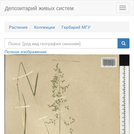
Депозитарий живых систем
Навиг
Растения
Коллекции
Гербарий МГУ
Полное изображение