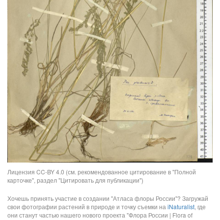
Лицензия CC-BY 4.0 (см. рекомендованное цитирование в "Полной
карточке", раздел "Цитировать для публикации")
Хочешь принять участие в создании "Атласа флоры России"? Загружай
свои фотографии растений в природе и точку съемки на
iNaturalist
, где
они станут частью нашего нового проекта "Флора России | Flora of