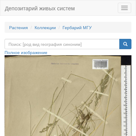
Депозитарий живых систем
Навиг
Растения
Коллекции
Гербарий МГУ
Полное изображение