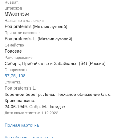
Russia".
Штрихкод
MW0014594
Название в коллекции
Poa pratensis (Мятлик луговой)
Принятое название
Poa pratensis L. (Мятлик луговой)
Семейство
Poaceae
Районирование
Сибирь, Прибайкалье и Забайкалье (S4) (Россия)
Геопривязка
57,75, 108
Этикетка
Poa pratensis L.
Коренной берег р. Лены. Песчаное обнажение бл. с.
Кривошанкино.
24.06.1949.
Собр.
М. Чхеидзе
Дата ввода этикетки
1.12.2022
Полная карточка
Все образцы этого вида