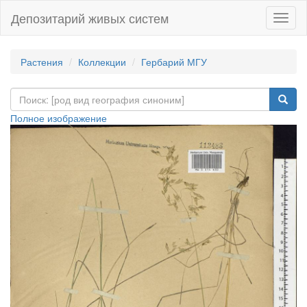
Депозитарий живых систем
Навиг
Растения
Коллекции
Гербарий МГУ
Полное изображение