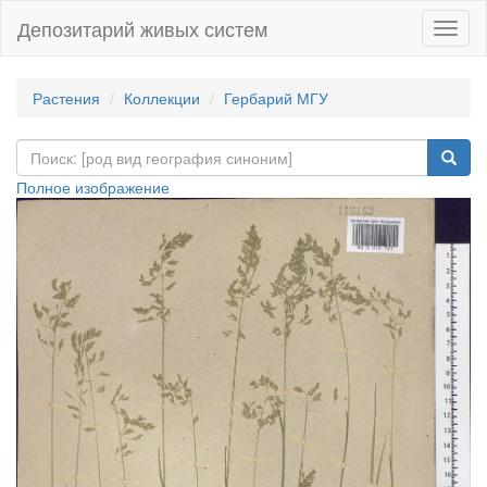
Депозитарий живых систем
Навиг
Растения
Коллекции
Гербарий МГУ
Полное изображение