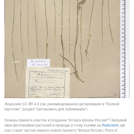
Лицензия CC-BY 4.0 (см. рекомендованное цитирование в "Полной
карточке", раздел "Цитировать для публикации")
Хочешь принять участие в создании "Атласа флоры России"? Загружай
свои фотографии растений в природе и точку съемки на
iNaturalist
, где
они станут частью нашего нового проекта "Флора России | Flora of