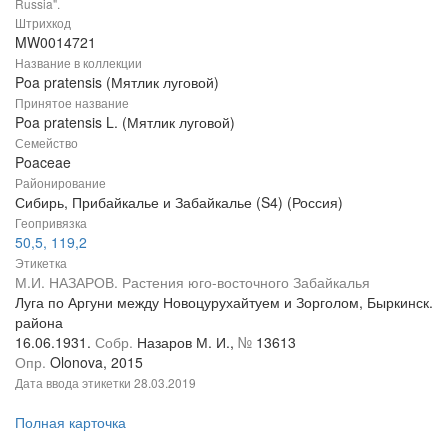
Russia".
Штрихкод
MW0014721
Название в коллекции
Poa pratensis (Мятлик луговой)
Принятое название
Poa pratensis L. (Мятлик луговой)
Семейство
Poaceae
Районирование
Сибирь, Прибайкалье и Забайкалье (S4) (Россия)
Геопривязка
50,5, 119,2
Этикетка
М.И. НАЗАРОВ. Растения юго-восточного Забайкалья
Луга по Аргуни между Новоцурухайтуем и Зорголом, Быркинск.
района
16.06.1931.
Собр.
Назаров М. И.,
№
13613
Опр.
Olonova, 2015
Дата ввода этикетки
28.03.2019
Полная карточка