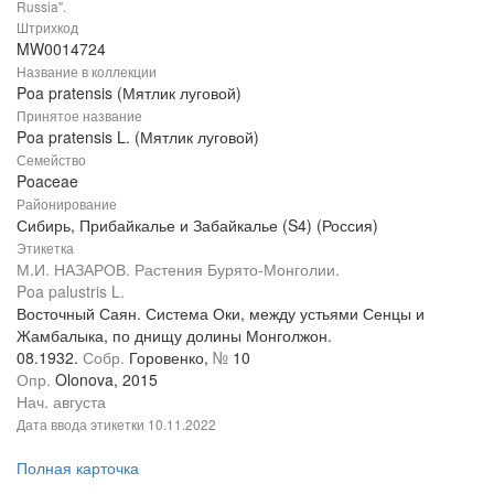
Russia".
Штрихкод
MW0014724
Название в коллекции
Poa pratensis (Мятлик луговой)
Принятое название
Poa pratensis L. (Мятлик луговой)
Семейство
Poaceae
Районирование
Сибирь, Прибайкалье и Забайкалье (S4) (Россия)
Этикетка
М.И. НАЗАРОВ. Растения Бурято-Монголии.
Poa palustris L.
Восточный Саян. Система Оки, между устьями Сенцы и
Жамбалыка, по днищу долины Монголжон.
08.1932.
Собр.
Горовенко,
№
10
Опр.
Olonova, 2015
Нач. августа
Дата ввода этикетки
10.11.2022
Полная карточка