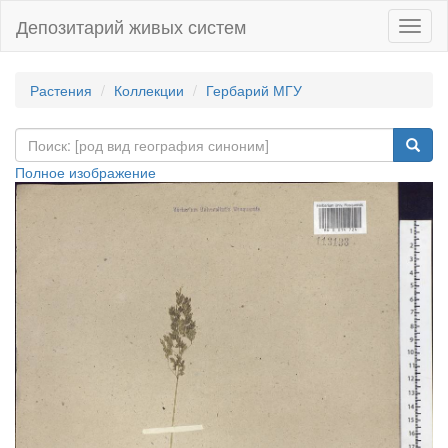
Депозитарий живых систем
Навиг
Растения
Коллекции
Гербарий МГУ
Полное изображение