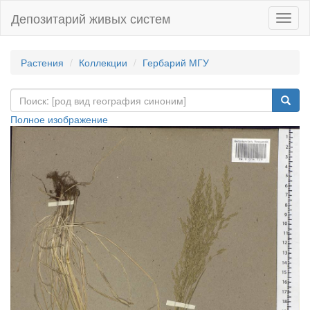
Депозитарий живых систем
Навиг
Растения
Коллекции
Гербарий МГУ
Полное изображение