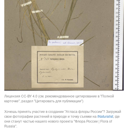
Лицензия CC-BY 4.0 (см. рекомендованное цитирование в "Полной
карточке", раздел "Цитировать для публикации")
Хочешь принять участие в создании "Атласа флоры России"? Загружай
свои фотографии растений в природе и точку съемки на
iNaturalist
, где
они станут частью нашего нового проекта "Флора России | Flora of
Russia".