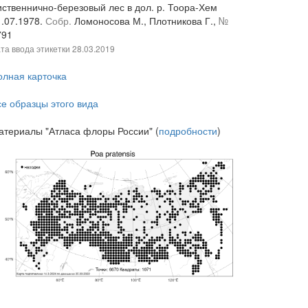
иственнично-березовый лес в дол. р. Тоора-Хем
1.07.1978.
Собр.
Ломоносова М., Плотникова Г.,
№
791
та ввода этикетки
28.03.2019
олная карточка
се образцы этого вида
атериалы "Атласа флоры России" (
подробности
)