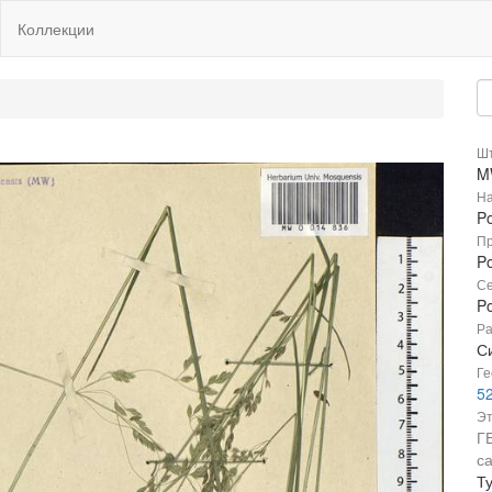
Коллекции
Шт
M
На
Po
Пр
Po
Се
P
Ра
С
Ге
52
Эт
Г
с
Ту