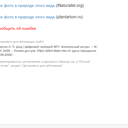
се фото в природе этого вида
(iNaturalist.org)
се фото в природе этого вида
(plantarium.ru)
ообщить об ошибке
тировать для публикации (сайт)
регин А. П. (ред.) Цифровой гербарий МГУ: Электронный ресурс. – М.:
У, 2026. – Режим доступа: https://plant.depo.msu.ru/ (дата обращения
.08.2026)
комендованное цитирование отдельного образца см. в "Полной
рточке", раздел "Цитировать для публикации"