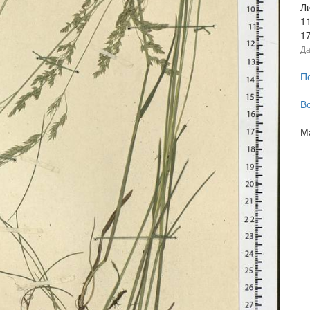
Л
1
1
Да
П
В
М