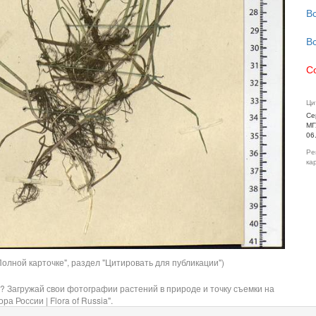
В
В
С
Ци
Се
МГ
06
Ре
ка
олной карточке", раздел "Цитировать для публикации")
? Загружай свои фотографии растений в природе и точку съемки на
ра России | Flora of Russia".