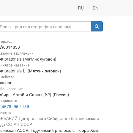
RU
EN
рихкод
W0014836
звание в коллекции
a pratensis (Мятлик луговой)
инятое название
a pratensis L. (Мятлик луговой)
мейство
oaceae
йонирование
ибирь, Алтай и Саяны (S2) (Россия)
опривязка
,4678, 96,1189
икетка
ЕРБАРИЙ Центрального Сибирского ботанического
ада СО АН СССР
винская АССР, Тоджинский р-н, окр. с. Тоора-Хем.