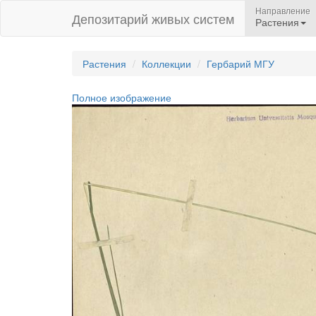
Направление
Депозитарий живых систем
Растения
Растения
Коллекции
Гербарий МГУ
Полное изображение