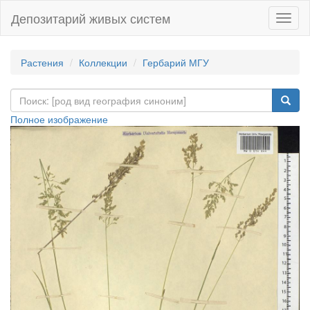
Депозитарий живых систем
Навиг
Растения
Коллекции
Гербарий МГУ
Полное изображение