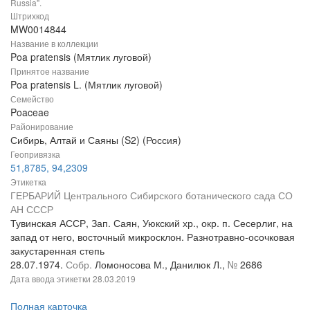
Russia".
Штрихкод
MW0014844
Название в коллекции
Poa pratensis (Мятлик луговой)
Принятое название
Poa pratensis L. (Мятлик луговой)
Семейство
Poaceae
Районирование
Сибирь, Алтай и Саяны (S2) (Россия)
Геопривязка
51,8785, 94,2309
Этикетка
ГЕРБАРИЙ Центрального Сибирского ботанического сада СО
АН СССР
Тувинская АССР, Зап. Саян, Уюкский хр., окр. п. Сесерлиг, на
запад от него, восточный микросклон. Разнотравно-осочковая
закустаренная степь
28.07.1974.
Собр.
Ломоносова М., Данилюк Л.,
№
2686
Дата ввода этикетки
28.03.2019
Полная карточка