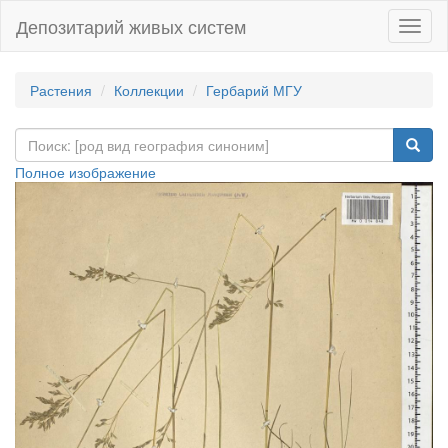
Депозитарий живых систем
Навиг
Растения
Коллекции
Гербарий МГУ
Полное изображение