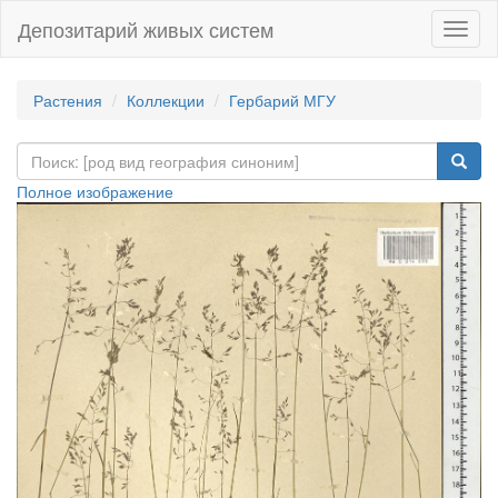
Депозитарий живых систем
Навиг
Растения
Коллекции
Гербарий МГУ
Полное изображение