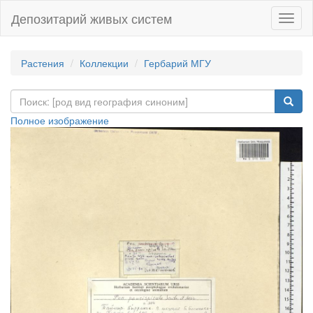
Депозитарий живых систем
Навиг
Растения
Коллекции
Гербарий МГУ
Полное изображение