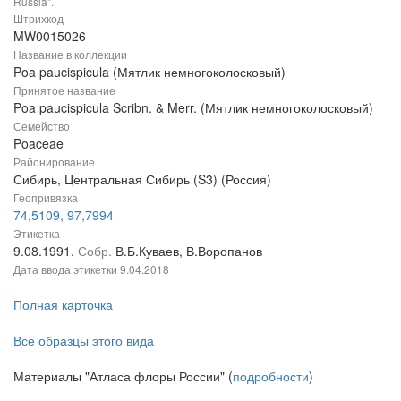
Russia".
Штрихкод
MW0015026
Название в коллекции
Poa paucispicula (Мятлик немногоколосковый)
Принятое название
Poa paucispicula Scribn. & Merr. (Мятлик немногоколосковый)
Семейство
Poaceae
Районирование
Сибирь, Центральная Сибирь (S3) (Россия)
Геопривязка
74,5109, 97,7994
Этикетка
9.08.1991.
Собр.
В.Б.Куваев, В.Воропанов
Дата ввода этикетки
9.04.2018
Полная карточка
Все образцы этого вида
Материалы "Атласа флоры России" (
подробности
)