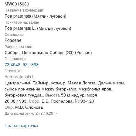
MW0015060
Название в коллекции
Poa pratensis (Мятлик луговой)
Принятое название
Poa pratensis L. (Мятлик луговой)
Семейство
Poaceae
Районирование
Сибирь, Центральная Сибирь (S3) (Россия)
Геопривязка
73,4548, 98,1868
Этикетка
Poa pratensis L.
Центральный Таймыр, устье р. Малая Логата. Дальние яры,
сырое понижение между бугорками, межблочья яров,
бугорковая тундра..
Высота
50 м над ур. моря
20.08.1993.
Собр.
Е.Б. Поспелова,
№
93-120
Опр.
М.В. Олонова
Дата ввода этикетки
8.10.2017
Полная карточка