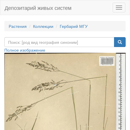
Депозитарий живых систем
Навиг
Растения
Коллекции
Гербарий МГУ
Полное изображение