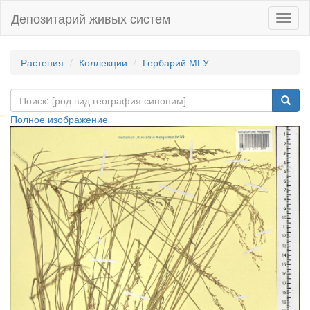
Депозитарий живых систем
Навиг
Растения
Коллекции
Гербарий МГУ
Полное изображение