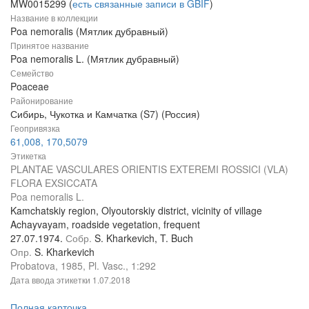
MW0015299 (
есть связанные записи в GBIF
)
Название в коллекции
Poa nemoralis (Мятлик дубравный)
Принятое название
Poa nemoralis L. (Мятлик дубравный)
Семейство
Poaceae
Районирование
Сибирь, Чукотка и Камчатка (S7) (Россия)
Геопривязка
61,008, 170,5079
Этикетка
PLANTAE VASCULARES ORIENTIS EXTEREMI ROSSICI (VLA)
FLORA EXSICCATA
Poa nemoralis L.
Kamchatskiy region, Olyoutorskiy district, vicinity of village
Achayvayam, roadside vegetation, frequent
27.07.1974.
Собр.
S. Kharkevich, T. Buch
Опр.
S. Kharkevich
Probatova, 1985, Pl. Vasc., 1:292
Дата ввода этикетки
1.07.2018
Полная карточка