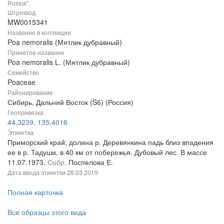
Russia".
Штрихкод
MW0015341
Название в коллекции
Poa nemoralis (Мятлик дубравный)
Принятое название
Poa nemoralis L. (Мятлик дубравный)
Семейство
Poaceae
Районирование
Сибирь, Дальний Восток (S6) (Россия)
Геопривязка
44,3239, 135,4016
Этикетка
Приморский край; долина р. Деревянкина падь близ впадения
ее в р. Тадуши, в 40 км от побережья. Дубовый лес. В массе
11.07.1973.
Собр.
Поспелова Е.
Дата ввода этикетки
28.03.2019
Полная карточка
Все образцы этого вида