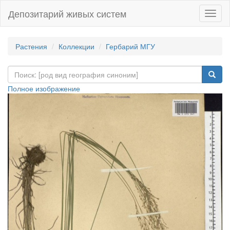
Депозитарий живых систем
Навиг
Растения
Коллекции
Гербарий МГУ
Полное изображение