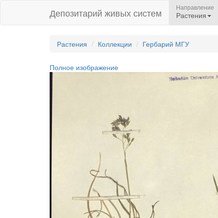
Направление
Депозитарий живых систем
Растения
Растения
Коллекции
Гербарий МГУ
Полное изображение