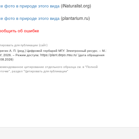
се фото в природе этого вида
(iNaturalist.org)
се фото в природе этого вида
(plantarium.ru)
ообщить об ошибке
тировать для публикации (сайт)
регин А. П. (ред.) Цифровой гербарий МГУ: Электронный ресурс. – М.:
У, 2026. – Режим доступа: https://plant.depo.msu.ru/ (дата обращения
.08.2026)
комендованное цитирование отдельного образца см. в "Полной
рточке", раздел "Цитировать для публикации"