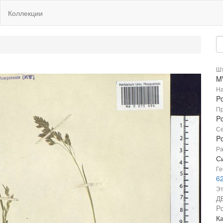
Коллекции
Шт
M
На
P
Пр
Po
Се
P
Ра
Си
Ге
62
Эт
Д
P
Ка