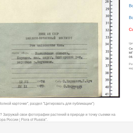
В
В
С
Ци
Се
МГ
08
Ре
ка
олной карточке", раздел "Цитировать для публикации")
? Загружай свои фотографии растений в природе и точку съемки на
ра России | Flora of Russia".