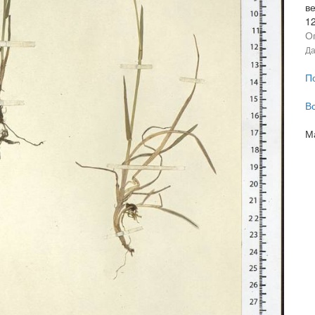
ве
1
О
Да
П
В
М