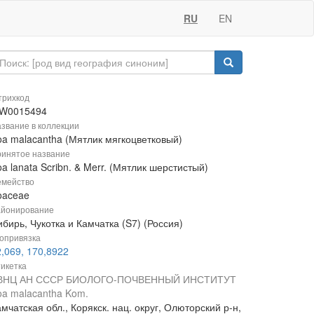
RU
EN
рихкод
W0015494
звание в коллекции
oa malacantha (Мятлик мягкоцветковый)
инятое название
a lanata Scribn. & Merr. (Мятлик шерстистый)
мейство
oaceae
йонирование
бирь, Чукотка и Камчатка (S7) (Россия)
опривязка
,069, 170,8922
икетка
ВНЦ АН СССР БИОЛОГО-ПОЧВЕННЫЙ ИНСТИТУТ
oa malacantha Kom.
мчатская обл., Корякск. нац. округ, Олюторский р-н,