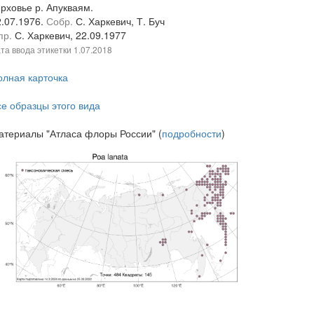
рховье р. Апукваям.
2.07.1976.
Собр.
С. Харкевич, Т. Буч
пр.
С. Харкевич, 22.09.1977
та ввода этикетки
1.07.2018
олная карточка
се образцы этого вида
атериалы "Атласа флоры России" (
подробности
)