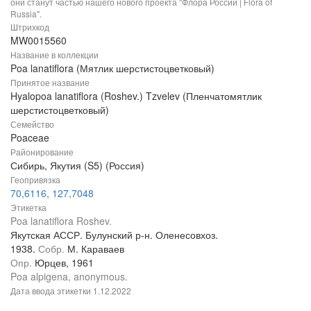
они станут частью нашего нового проекта "Флора России | Flora of
Russia".
Штрихкод
MW0015560
Название в коллекции
Poa lanatiflora (Мятлик шерстистоцветковый)
Принятое название
Hyalopoa lanatiflora (Roshev.) Tzvelev (Пленчатомятлик
шерстистоцветковый)
Семейство
Poaceae
Районирование
Сибирь, Якутия (S5) (Россия)
Геопривязка
70,6116, 127,7048
Этикетка
Poa lanatiflora Roshev.
Якутская АССР. Булунский р-н. Оленесовхоз.
1938.
Собр.
М. Караваев
Опр.
Юрцев, 1961
Poa alpigena, anonymous.
Дата ввода этикетки
1.12.2022