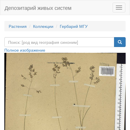
Депозитарий живых систем
Навиг
Растения
Коллекции
Гербарий МГУ
Полное изображение