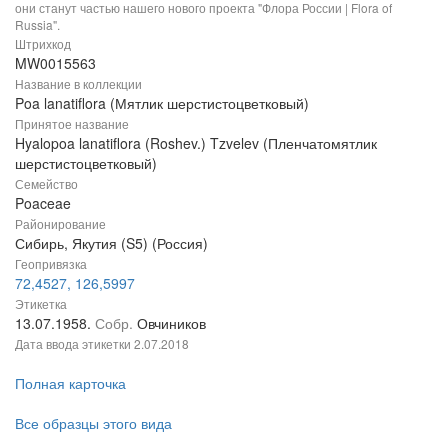
они станут частью нашего нового проекта "Флора России | Flora of
Russia".
Штрихкод
MW0015563
Название в коллекции
Poa lanatiflora (Мятлик шерстистоцветковый)
Принятое название
Hyalopoa lanatiflora (Roshev.) Tzvelev (Пленчатомятлик
шерстистоцветковый)
Семейство
Poaceae
Районирование
Сибирь, Якутия (S5) (Россия)
Геопривязка
72,4527, 126,5997
Этикетка
13.07.1958.
Собр.
Овчиников
Дата ввода этикетки
2.07.2018
Полная карточка
Все образцы этого вида