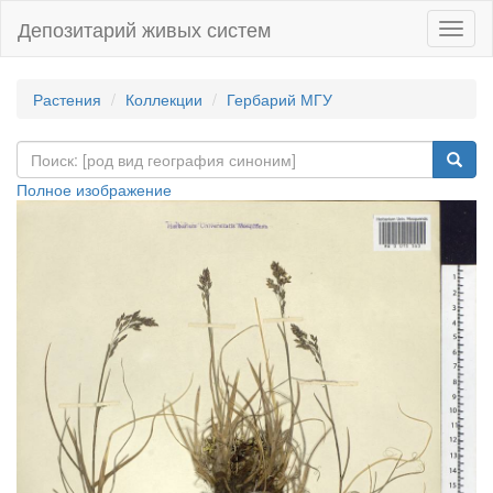
Депозитарий живых систем
Навиг
Растения
Коллекции
Гербарий МГУ
Полное изображение