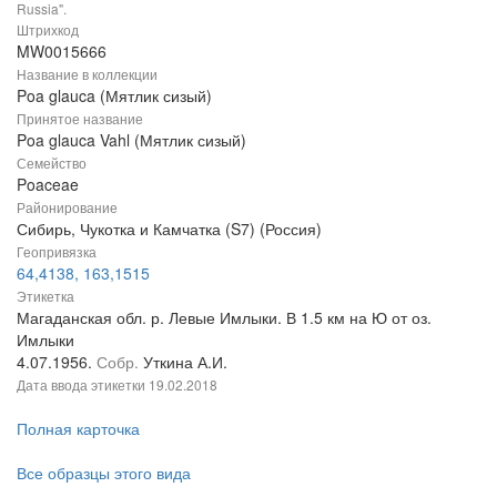
Russia".
Штрихкод
MW0015666
Название в коллекции
Poa glauca (Мятлик сизый)
Принятое название
Poa glauca Vahl (Мятлик сизый)
Семейство
Poaceae
Районирование
Сибирь, Чукотка и Камчатка (S7) (Россия)
Геопривязка
64,4138, 163,1515
Этикетка
Магаданская обл. р. Левые Имлыки. В 1.5 км на Ю от оз.
Имлыки
4.07.1956.
Собр.
Уткина А.И.
Дата ввода этикетки
19.02.2018
Полная карточка
Все образцы этого вида