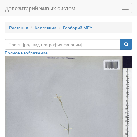
Депозитарий живых систем
Навиг
Растения
Коллекции
Гербарий МГУ
Полное изображение