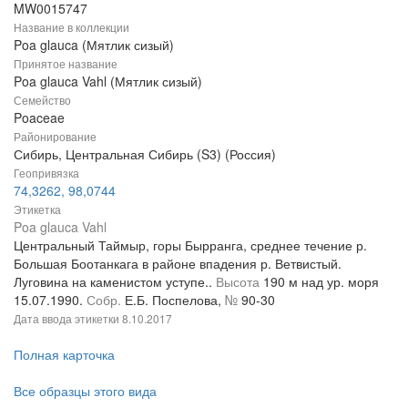
MW0015747
Название в коллекции
Poa glauca (Мятлик сизый)
Принятое название
Poa glauca Vahl (Мятлик сизый)
Семейство
Poaceae
Районирование
Сибирь, Центральная Сибирь (S3) (Россия)
Геопривязка
74,3262, 98,0744
Этикетка
Poa glauca Vahl
Центральный Таймыр, горы Бырранга, среднее течение р.
Большая Боотанкага в районе впадения р. Ветвистый.
Луговина на каменистом уступе..
Высота
190 м над ур. моря
15.07.1990.
Собр.
Е.Б. Поспелова,
№
90-30
Дата ввода этикетки
8.10.2017
Полная карточка
Все образцы этого вида