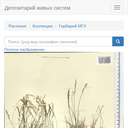
Депозитарий живых систем
Навиг
Растения
Коллекции
Гербарий МГУ
Полное изображение