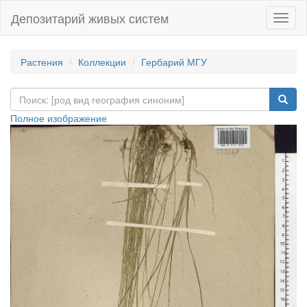
Депозитарий живых систем
Навиг
Растения
Коллекции
Гербарий МГУ
Полное изображение