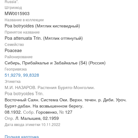
Russia".
Штрихкод
MW0015903
Название в коллекции
Poa botryoides (Мятлик кистевидный)
Принятое название
Poa attenuata Trin. (Мятлик оттянутый)
Семейство
Poaceae
Районирование
Сибирь, Прибайкалье и Забайкалье (S4) (Россия)
Геопривязка
51,9279, 99,8328
Этикетка
М.И. НАЗАРОВ. Растения Бурято-Монголии.
Poa botryoides Trin.
Восточный Саян. Система Оки. Верхн. течен. р. Диби. Уроч.
Бурят-дабан. На возвышенном берегу.
08.1932.
Собр.
Горовенко,
№
127
Опр.
Л. Малышев, 02.1959
Дата ввода этикетки
10.11.2022
Полная карточка