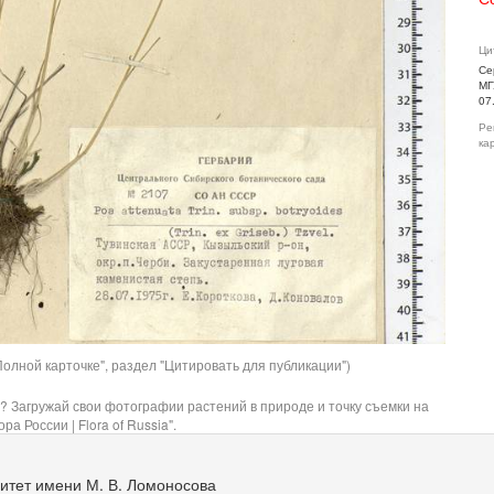
Ци
Се
МГ
07
Ре
ка
олной карточке", раздел "Цитировать для публикации")
? Загружай свои фотографии растений в природе и точку съемки на
ра России | Flora of Russia".
итет имени М. В. Ломоносова