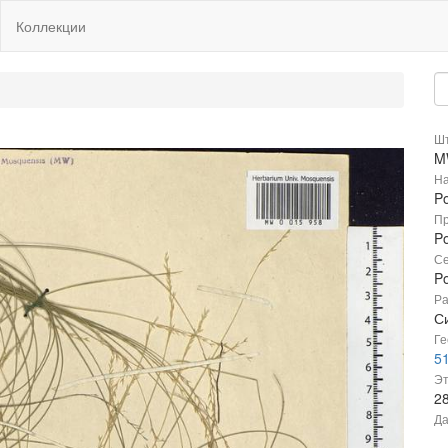
Коллекции
Шт
M
На
Po
Пр
Po
Се
P
Ра
С
Ге
51
Эт
2
Да