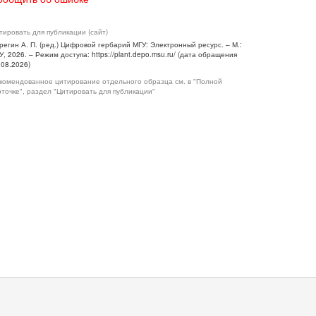
тировать для публикации (сайт)
регин А. П. (ред.) Цифровой гербарий МГУ: Электронный ресурс. – М.:
У, 2026. – Режим доступа: https://plant.depo.msu.ru/ (дата обращения
.08.2026)
комендованное цитирование отдельного образца см. в "Полной
рточке", раздел "Цитировать для публикации"