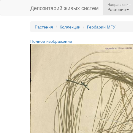
Направление
Депозитарий живых систем
Растения
Растения
Коллекции
Гербарий МГУ
Полное изображение