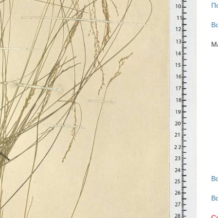
П
В
М
В
В
С