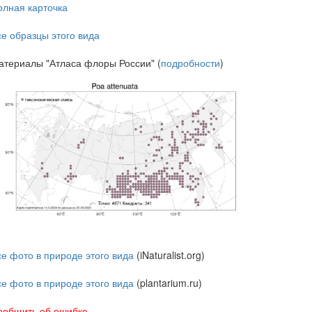
олная карточка
се образцы этого вида
атериалы "Атласа флоры России" (
подробности
)
се фото в природе этого вида
(iNaturalist.org)
се фото в природе этого вида
(plantarium.ru)
ообщить об ошибке