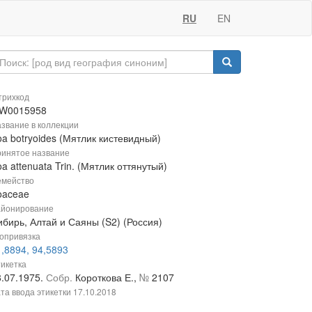
RU
EN
рихкод
W0015958
звание в коллекции
a botryoides (Мятлик кистевидный)
инятое название
a attenuata Trin. (Мятлик оттянутый)
мейство
oaceae
йонирование
ибирь, Алтай и Саяны (S2) (Россия)
опривязка
,8894, 94,5893
икетка
8.07.1975.
Собр.
Короткова Е.,
№
2107
та ввода этикетки
17.10.2018