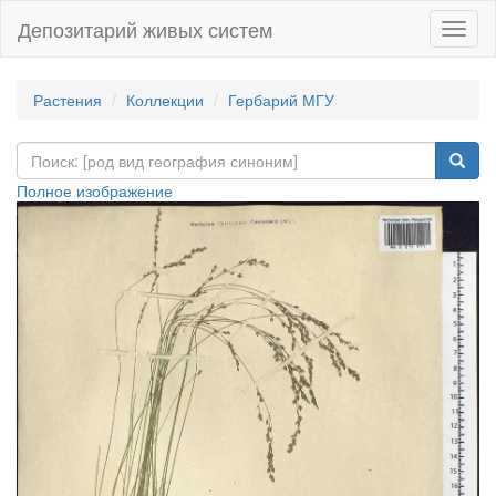
Депозитарий живых систем
Навиг
Растения
Коллекции
Гербарий МГУ
Полное изображение