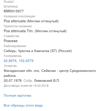
Russia".
Штрихкод
MW0015977
Название в коллекции
Poa attenuata (Мятлик оттянутый)
Принятое название
Poa attenuata Trin. (Мятлик оттянутый)
Семейство
Poaceae
Районирование
Сибирь, Чукотка и Камчатка (S7) (Россия)
Геопривязка
62,8976, 152,4579
Этикетка
Магаданская обл. пос. Сеймчан - центр Среднеканского
района.
20.07.1978.
Собр.
Левковский В.П.
Дата ввода этикетки
19.02.2018
Полная карточка
Все образцы этого вида