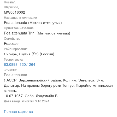
Russia".
Штрихкод
MW0016002
Название в коллекции
Poa attenuata (Мятлик оттянутый)
Принятое название
Poa attenuata Trin. (Мятлик оттянутый)
Семейство
Poaceae
Районирование
Сибирь, Якутия (S5) (Россия)
Геопривязка
63,0898, 120,1264
Этикетка
Poa attenuata
ЯАССР. Верхневилюйский район. Кол. им. Энгельса. Зим.
Далыгыр. На правом берегу реки Тонгуо. Пырейно-мятликовая
залежь.
10.07.1957.
Собр.
Дэндэвийн Б.
Дата ввода этикетки
3.10.2024
Полная карточка