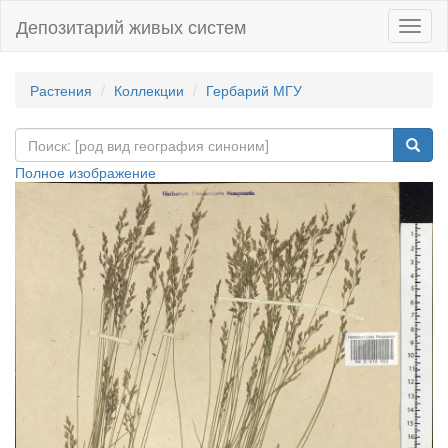
Депозитарий живых систем
Навиг
Растения
Коллекции
Гербарий МГУ
Полное изображение