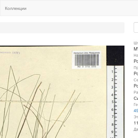
Коллекции
Шт
M
На
Po
Пр
Po
Се
P
Ра
С
Ге
4
Эт
1
Да