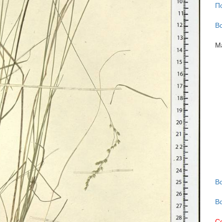
П
В
М
В
В
С