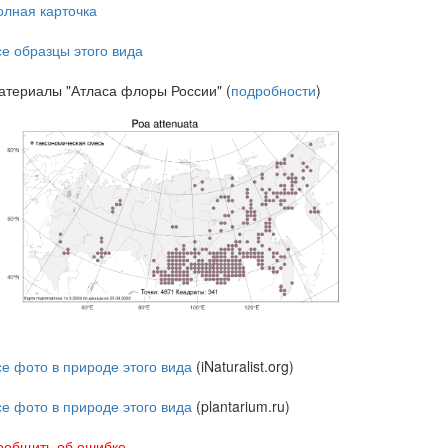
олная карточка
се образцы этого вида
атериалы "Атласа флоры России" (
подробности
)
се фото в природе этого вида
(iNaturalist.org)
се фото в природе этого вида
(plantarium.ru)
ообщить об ошибке