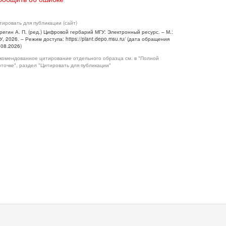
тировать для публикации (сайт)
регин А. П. (ред.) Цифровой гербарий МГУ: Электронный ресурс. – М.:
У, 2026. – Режим доступа: https://plant.depo.msu.ru/ (дата обращения
.08.2026)
комендованное цитирование отдельного образца см. в "Полной
рточке", раздел "Цитировать для публикации"