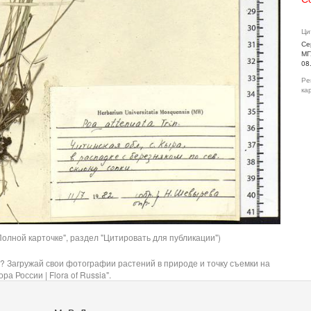
Ци
Се
МГ
08
Ре
ка
олной карточке", раздел "Цитировать для публикации")
? Загружай свои фотографии растений в природе и точку съемки на
ра России | Flora of Russia".