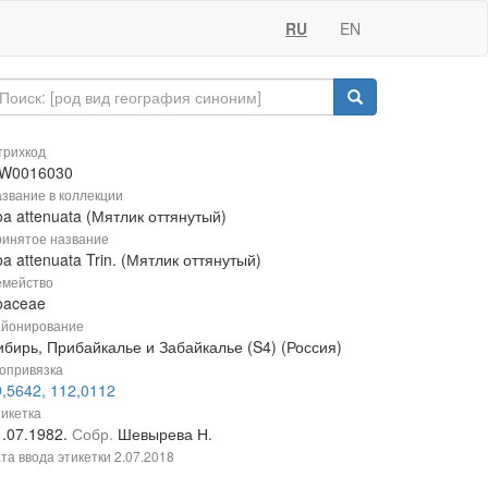
RU
EN
рихкод
W0016030
звание в коллекции
a attenuata (Мятлик оттянутый)
инятое название
a attenuata Trin. (Мятлик оттянутый)
мейство
oaceae
йонирование
ибирь, Прибайкалье и Забайкалье (S4) (Россия)
опривязка
9,5642, 112,0112
икетка
1.07.1982.
Собр.
Шевырева Н.
та ввода этикетки
2.07.2018