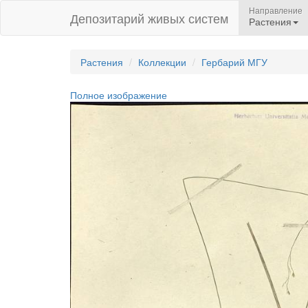
Направление
Депозитарий живых систем
Растения
Растения
Коллекции
Гербарий МГУ
Полное изображение