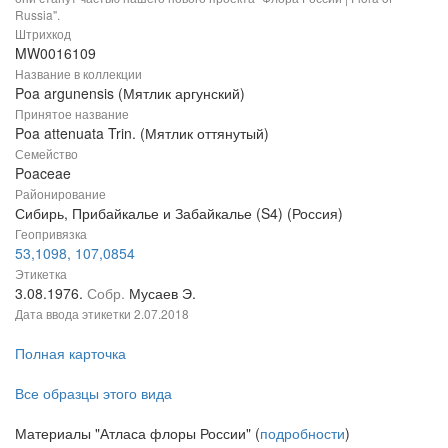
Russia".
Штрихкод
MW0016109
Название в коллекции
Poa argunensis (Мятлик аргунский)
Принятое название
Poa attenuata Trin. (Мятлик оттянутый)
Семейство
Poaceae
Районирование
Сибирь, Прибайкалье и Забайкалье (S4) (Россия)
Геопривязка
53,1098, 107,0854
Этикетка
3.08.1976.
Собр.
Мусаев Э.
Дата ввода этикетки
2.07.2018
Полная карточка
Все образцы этого вида
Материалы "Атласа флоры России" (
подробности
)