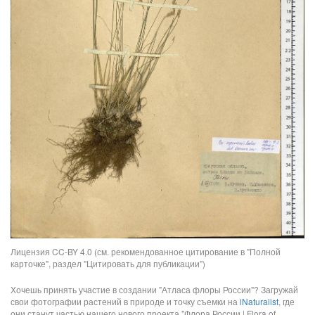
Лицензия CC-BY 4.0 (см. рекомендованное цитирование в "Полной
карточке", раздел "Цитировать для публикации")
Хочешь принять участие в создании "Атласа флоры России"? Загружай
свои фотографии растений в природе и точку съемки на
iNaturalist
, где
они станут частью нашего нового проекта "Флора России | Flora of