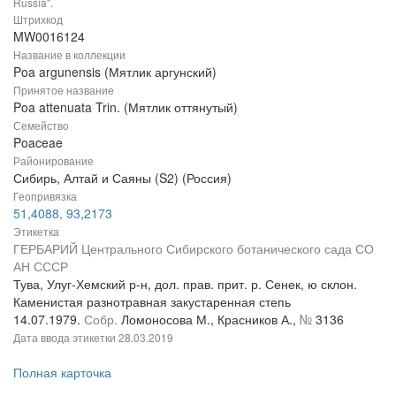
Russia".
Штрихкод
MW0016124
Название в коллекции
Poa argunensis (Мятлик аргунский)
Принятое название
Poa attenuata Trin. (Мятлик оттянутый)
Семейство
Poaceae
Районирование
Сибирь, Алтай и Саяны (S2) (Россия)
Геопривязка
51,4088, 93,2173
Этикетка
ГЕРБАРИЙ Центрального Сибирского ботанического сада СО
АН СССР
Тува, Улуг-Хемский р-н, дол. прав. прит. р. Сенек, ю склон.
Каменистая разнотравная закустаренная степь
14.07.1979.
Собр.
Ломоносова М., Красников А.,
№
3136
Дата ввода этикетки
28.03.2019
Полная карточка