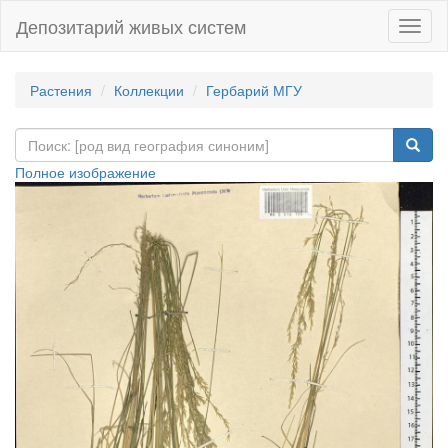
Депозитарий живых систем
Навиг
Растения
Коллекции
Гербарий МГУ
Полное изображение