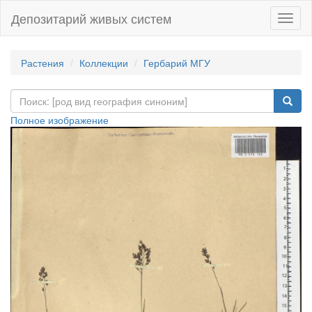
Депозитарий живых систем
Навиг
Растения
Коллекции
Гербарий МГУ
Полное изображение