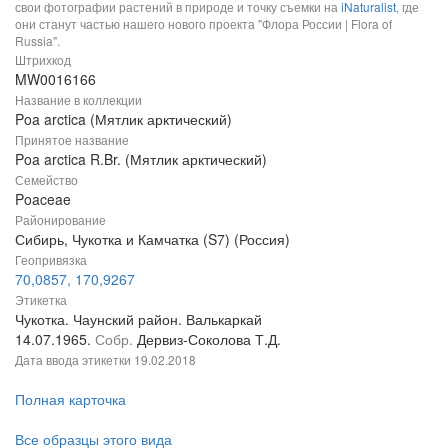
свои фотографии растений в природе и точку съемки на
iNaturalist
, где
они станут частью нашего нового проекта "Флора России | Flora of
Russia".
Штрихкод
MW0016166
Название в коллекции
Poa arctica (Мятлик арктический)
Принятое название
Poa arctica R.Br. (Мятлик арктический)
Семейство
Poaceae
Районирование
Сибирь, Чукотка и Камчатка (S7) (Россия)
Геопривязка
70,0857, 170,9267
Этикетка
Чукотка. Чаунский район. Валькаркай
14.07.1965.
Собр.
Дервиз-Соколова Т.Д.
Дата ввода этикетки
19.02.2018
Полная карточка
Все образцы этого вида