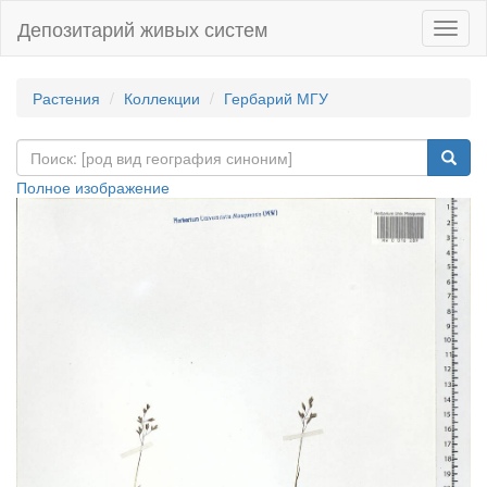
Депозитарий живых систем
Навиг
Растения
Коллекции
Гербарий МГУ
Полное изображение