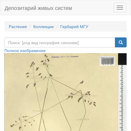
Депозитарий живых систем
Навиг
Растения
Коллекции
Гербарий МГУ
Полное изображение