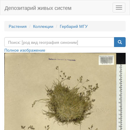
Депозитарий живых систем
Навиг
Растения
Коллекции
Гербарий МГУ
Полное изображение