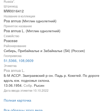
Russia".
Штрихкод
MW0016412
Название в коллекции
Poa annua (Мятлик однолетний)
Принятое название
Poa annua L. (Мятлик однолетний)
Семейство
Poaceae
Районирование
Сибирь, Прибайкалье и Забайкалье (S4) (Россия)
Геопривязка
51,5366, 108,0609
Этикетка
Poa annua L.
Б-М АССР. Заиграевский р-он. Падь р. Кокетей. По дороге
вдоль юж. подножья склона.
13.06.1954.
Собр.
Рысин
Дата ввода этикетки
10.10.2022
Полная карточка
Все образцы этого вида