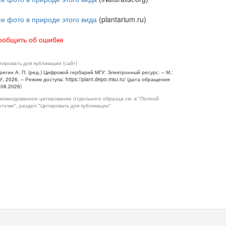
се фото в природе этого вида
(plantarium.ru)
ообщить об ошибке
тировать для публикации (сайт)
регин А. П. (ред.) Цифровой гербарий МГУ: Электронный ресурс. – М.:
У, 2026. – Режим доступа: https://plant.depo.msu.ru/ (дата обращения
.08.2026)
комендованное цитирование отдельного образца см. в "Полной
рточке", раздел "Цитировать для публикации"