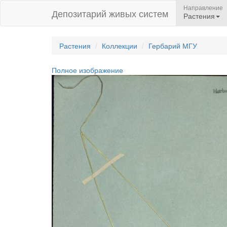
Направление
Депозитарий живых систем
Растения
Растения
Коллекции
Гербарий МГУ
Полное изображение