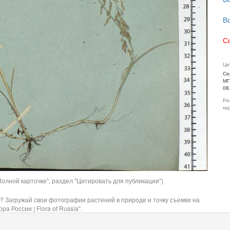
В
С
Ци
Се
МГ
08
Ре
ка
олной карточке", раздел "Цитировать для публикации")
? Загружай свои фотографии растений в природе и точку съемки на
ра России | Flora of Russia".