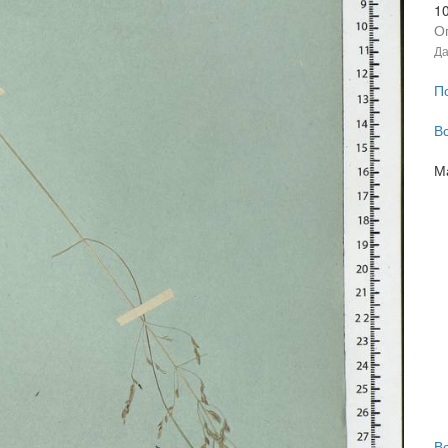
1
О
Да
П
В
М
В