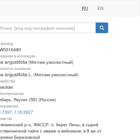
RU
EN
рихкод
W0016480
звание в коллекции
a angustifolia (Мятлик узколистный)
инятое название
a angustifolia L. (Мятлик узколистный)
мейство
oaceae
йонирование
бирь, Якутия (S5) (Россия)
опривязка
9,7397, 118,2827
икетка
лёкминский р-н, ЯАССР, л. берег Лены, в сырой
ственничной тайге с ивами и вейником, в 8 км от
еревни Березовской