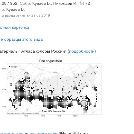
0.08.1952.
Собр.
Куваев В., Николаев И.,
№
72
пр.
Куваев В.
та ввода этикетки
28.03.2019
олная карточка
се образцы этого вида
атериалы "Атласа флоры России" (
подробности
)
се фото в природе этого вида
(iNaturalist.org)