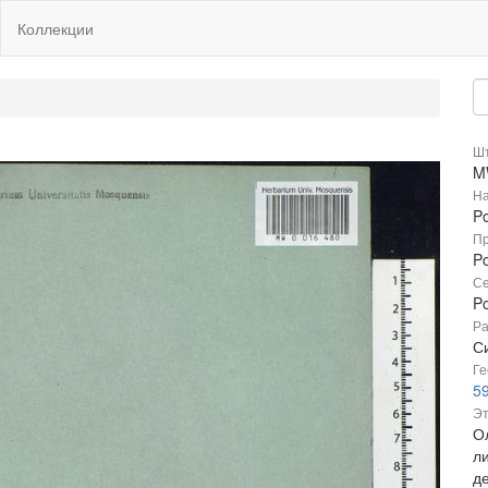
Коллекции
Шт
M
На
Po
Пр
Po
Се
P
Ра
Си
Ге
5
Эт
О
ли
д