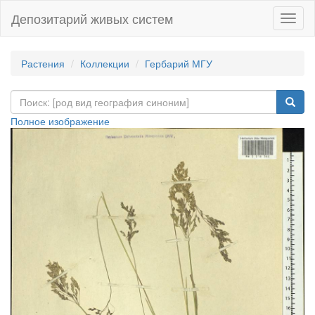
Депозитарий живых систем
Навиг
Растения
Коллекции
Гербарий МГУ
Полное изображение