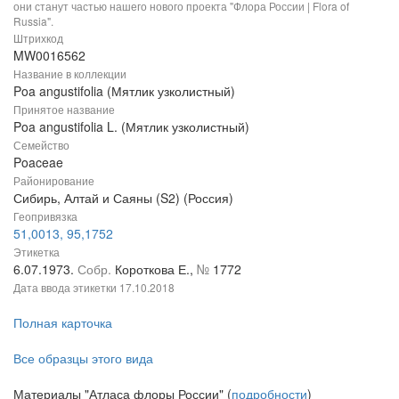
они станут частью нашего нового проекта "Флора России | Flora of
Russia".
Штрихкод
MW0016562
Название в коллекции
Poa angustifolia (Мятлик узколистный)
Принятое название
Poa angustifolia L. (Мятлик узколистный)
Семейство
Poaceae
Районирование
Сибирь, Алтай и Саяны (S2) (Россия)
Геопривязка
51,0013, 95,1752
Этикетка
6.07.1973.
Собр.
Короткова Е.,
№
1772
Дата ввода этикетки
17.10.2018
Полная карточка
Все образцы этого вида
Материалы "Атласа флоры России" (
подробности
)