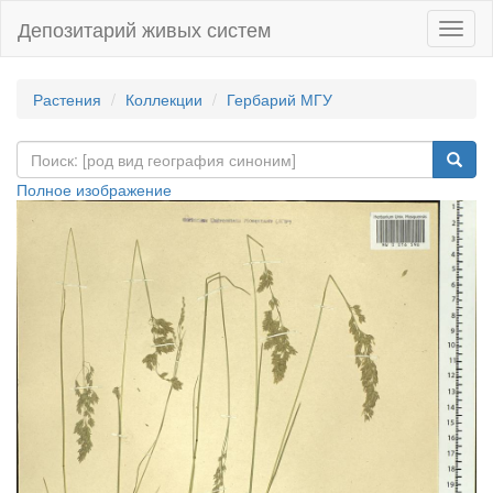
Депозитарий живых систем
Навиг
Растения
Коллекции
Гербарий МГУ
Полное изображение