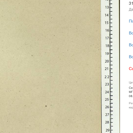
3
Да
П
В
В
В
С
Ци
Се
МГ
08
Ре
ка