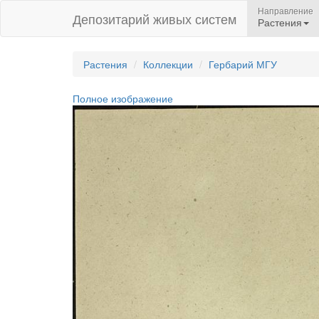
Направление
Депозитарий живых систем
Растения
Растения
Коллекции
Гербарий МГУ
Полное изображение