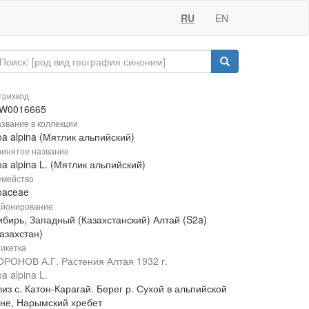
RU
EN
рихкод
W0016665
звание в коллекции
a alpina (Мятлик альпийский)
инятое название
a alpina L. (Мятлик альпийский)
мейство
oaceae
йонирование
ибирь, Западный (Казахстанский) Алтай (S2a)
азахстан)
икетка
ОРОНОВ А.Г. Растения Алтая 1932 г.
a alpina L.
из с. Катон-Карагай. Берег р. Сухой в альпийской
оне, Нарымский хребет