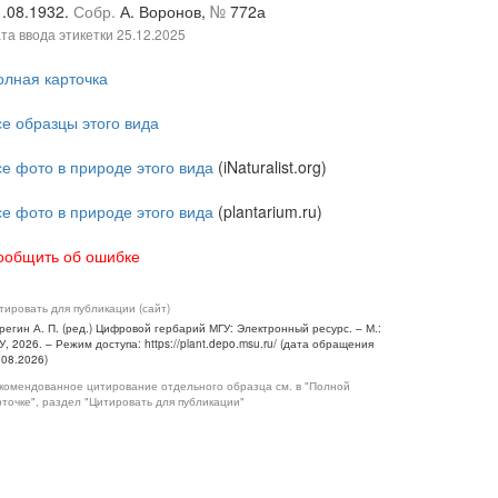
1.08.1932.
Собр.
А. Воронов,
№
772а
та ввода этикетки
25.12.2025
олная карточка
се образцы этого вида
се фото в природе этого вида
(iNaturalist.org)
се фото в природе этого вида
(plantarium.ru)
ообщить об ошибке
тировать для публикации (сайт)
регин А. П. (ред.) Цифровой гербарий МГУ: Электронный ресурс. – М.:
У, 2026. – Режим доступа: https://plant.depo.msu.ru/ (дата обращения
.08.2026)
комендованное цитирование отдельного образца см. в "Полной
рточке", раздел "Цитировать для публикации"