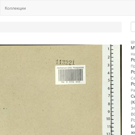
Коллекции
Шт
M
На
Po
Пр
Po
Се
P
Ра
С
(К
Эт
В
Po
Бл
з