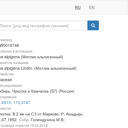
RU
EN
рихкод
W0016746
звание в коллекции
oa alpigena (Мятлик альпигенный)
инятое название
oa alpigena Lindm. (Мятлик альпигенный)
мейство
oaceae
йонирование
бирь, Чукотка и Камчатка (S7) (Россия)
опривязка
4,6915, 170,3747
икетка
котка. В 2 км на СЗ от Марково. Р. Анадырь
4.07.1952.
Собр.
Голендухина М.В.
та ввода этикетки
19.02.2018