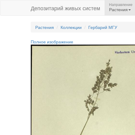
Направление
Депозитарий живых систем
Растения
Растения
Коллекции
Гербарий МГУ
Полное изображение