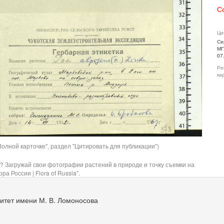
С
Ци
Се
МГ
07
Ре
ка
олной карточке", раздел "Цитировать для публикации")
? Загружай свои фотографии растений в природе и точку съемки на
ра России | Flora of Russia".
итет имени М. В. Ломоносова