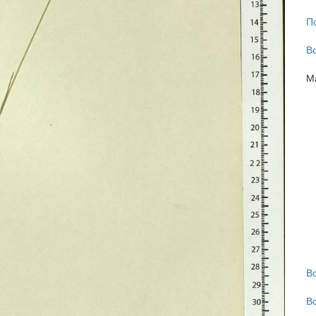
П
В
М
В
В