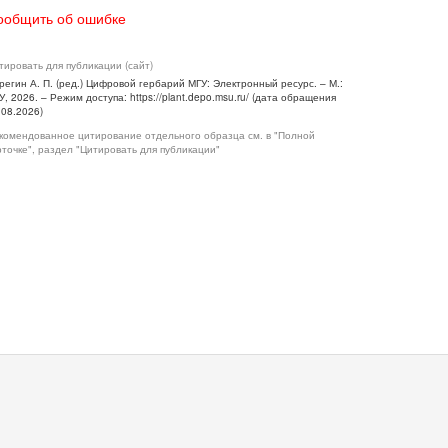
ообщить об ошибке
тировать для публикации (сайт)
регин А. П. (ред.) Цифровой гербарий МГУ: Электронный ресурс. – М.:
У, 2026. – Режим доступа: https://plant.depo.msu.ru/ (дата обращения
.08.2026)
комендованное цитирование отдельного образца см. в "Полной
рточке", раздел "Цитировать для публикации"