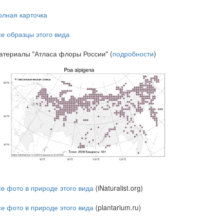
олная карточка
се образцы этого вида
атериалы "Атласа флоры России" (
подробности
)
се фото в природе этого вида
(iNaturalist.org)
се фото в природе этого вида
(plantarium.ru)