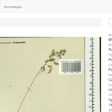
Коллекции
Шт
M
На
P
Пр
P
Се
P
Ра
Си
Ге
6
Эт
Чу
1
Да