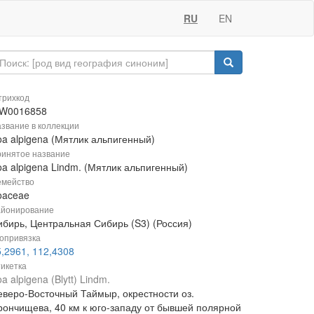
RU
EN
рихкод
W0016858
звание в коллекции
oa alpigena (Мятлик альпигенный)
инятое название
oa alpigena Lindm. (Мятлик альпигенный)
мейство
oaceae
йонирование
ибирь, Центральная Сибирь (S3) (Россия)
опривязка
5,2961, 112,4308
икетка
a alpigena (Blytt) Lindm.
еверо-Восточный Таймыр, окрестности оз.
рончищева, 40 км к юго-западу от бывшей полярной