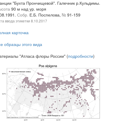
танции "Бухта Прончищевой". Галечник р.Кульдимы.
ысота
90 м над ур. моря
.08.1991.
Собр.
Е.Б. Поспелова,
№
91-159
та ввода этикетки
8.10.2017
олная карточка
се образцы этого вида
атериалы "Атласа флоры России" (
подробности
)