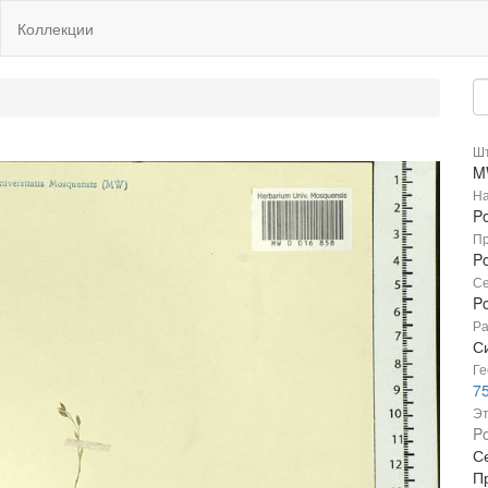
Коллекции
Шт
M
На
P
Пр
P
Се
P
Ра
С
Ге
7
Эт
Po
С
П