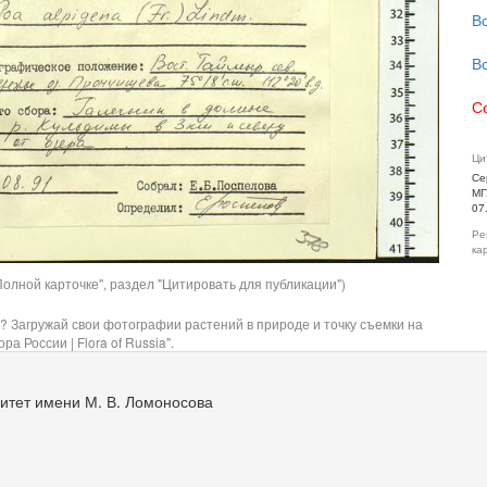
В
В
С
Ци
Се
МГ
07
Ре
ка
олной карточке", раздел "Цитировать для публикации")
? Загружай свои фотографии растений в природе и точку съемки на
ра России | Flora of Russia".
итет имени М. В. Ломоносова