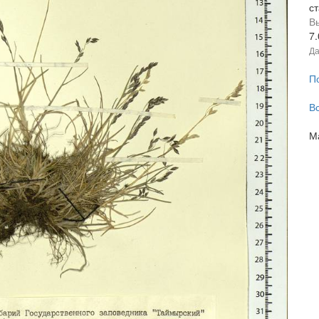
с
В
7
Да
П
В
М