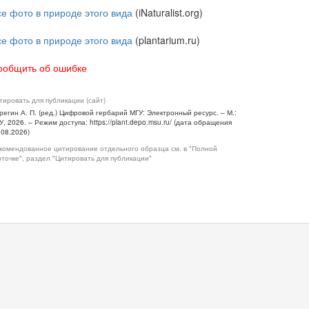
се фото в природе этого вида
(iNaturalist.org)
се фото в природе этого вида
(plantarium.ru)
ообщить об ошибке
тировать для публикации (сайт)
регин А. П. (ред.) Цифровой гербарий МГУ: Электронный ресурс. – М.:
У, 2026. – Режим доступа: https://plant.depo.msu.ru/ (дата обращения
.08.2026)
комендованное цитирование отдельного образца см. в "Полной
рточке", раздел "Цитировать для публикации"