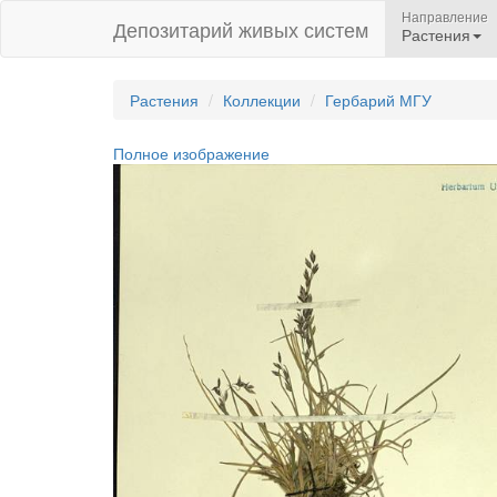
Направление
Депозитарий живых систем
Растения
Растения
Коллекции
Гербарий МГУ
Полное изображение