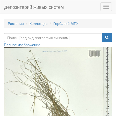
Депозитарий живых систем
Навиг
Растения
Коллекции
Гербарий МГУ
Полное изображение