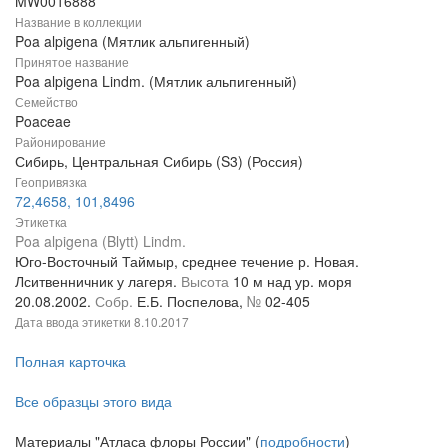
MW0016888
Название в коллекции
Poa alpigena (Мятлик альпигенный)
Принятое название
Poa alpigena Lindm. (Мятлик альпигенный)
Семейство
Poaceae
Районирование
Сибирь, Центральная Сибирь (S3) (Россия)
Геопривязка
72,4658, 101,8496
Этикетка
Poa alpigena (Blytt) Lindm.
Юго-Восточный Таймыр, среднее течение р. Новая.
Лситвенничник у лагеря.
Высота
10 м над ур. моря
20.08.2002.
Собр.
Е.Б. Поспелова,
№
02-405
Дата ввода этикетки
8.10.2017
Полная карточка
Все образцы этого вида
Материалы "Атласа флоры России" (
подробности
)