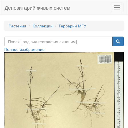
Депозитарий живых систем
Навиг
Растения
Коллекции
Гербарий МГУ
Полное изображение