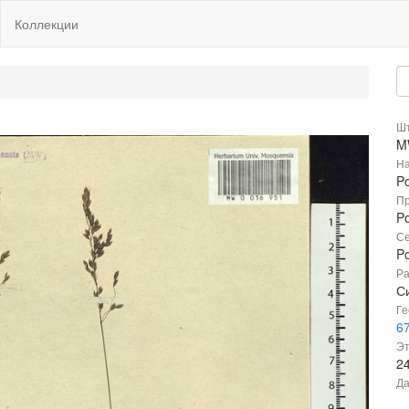
Коллекции
Шт
M
На
P
Пр
P
Се
P
Ра
С
Ге
67
Эт
2
Да