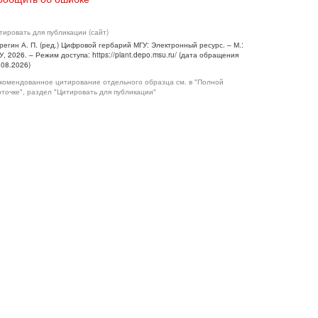
тировать для публикации (сайт)
регин А. П. (ред.) Цифровой гербарий МГУ: Электронный ресурс. – М.:
У, 2026. – Режим доступа: https://plant.depo.msu.ru/ (дата обращения
.08.2026)
комендованное цитирование отдельного образца см. в "Полной
рточке", раздел "Цитировать для публикации"