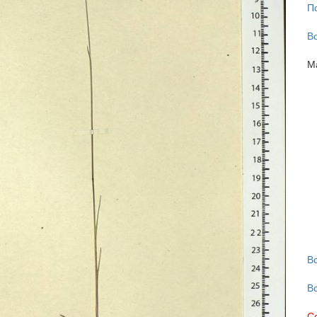
П
В
М
В
В
С