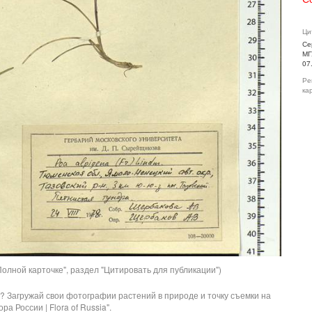
Ци
Се
МГ
07
Ре
ка
олной карточке", раздел "Цитировать для публикации")
? Загружай свои фотографии растений в природе и точку съемки на
ра России | Flora of Russia".