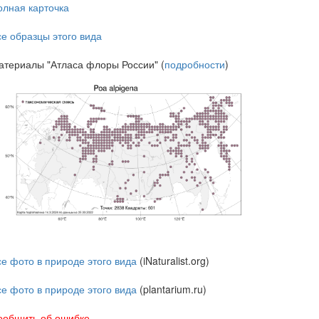
олная карточка
се образцы этого вида
атериалы "Атласа флоры России" (
подробности
)
се фото в природе этого вида
(iNaturalist.org)
се фото в природе этого вида
(plantarium.ru)
ообщить об ошибке