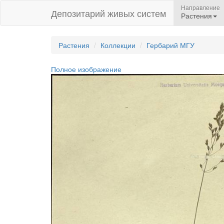
Направление
Депозитарий живых систем
Растения
Растения
Коллекции
Гербарий МГУ
Полное изображение