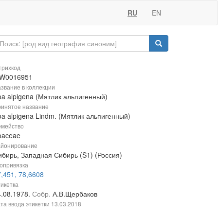
RU
EN
рихкод
W0016951
звание в коллекции
oa alpigena (Мятлик альпигенный)
инятое название
oa alpigena Lindm. (Мятлик альпигенный)
мейство
oaceae
йонирование
ибирь, Западная Сибирь (S1) (Россия)
опривязка
,451, 78,6608
икетка
4.08.1978.
Собр.
А.В.Щербаков
та ввода этикетки
13.03.2018