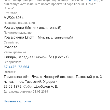
они станут частью нашего нового проекта "Флора России | Flora of
Russia".
Штрихкод
MW0016964
Название в коллекции
Poa alpigena (Мятлик альпигенный)
Принятое название
Poa alpigena Lindm. (Мятлик альпигенный)
Семейство
Poaceae
Районирование
Сибирь, Западная Сибирь (S1) (Россия)
Геопривязка
67,4476, 78,664
Этикетка
Тюменская обл., Ямало-Ненецкий авт. окр., Тазовский р-н, 3
км южн. пос. Тазовский. У дороги
23.08.1978.
Собр.
Щербаков А. В.
Дата ввода этикетки
28.03.2019
Полная карточка