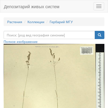
Депозитарий живых систем
Навиг
Растения
Коллекции
Гербарий МГУ
Полное изображение