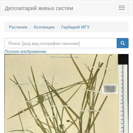
Депозитарий живых систем
Навиг
Растения
Коллекции
Гербарий МГУ
Полное изображение