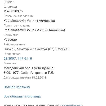
Russia".
Штрихкод
MW0016975
Название в коллекции
Poa almasovii (Мятлик Алмазова)
Принятое название
Poa almasovii Golub (Мятлик Алмазова)
Семейство
Poaceae
Районирование
Сибирь, Чукотка и Камчатка (S7) (Россия)
Геопривязка
59,3097, 147,6116
Этикетка
Магаданская обл. Бухта Лужина
6.09.1977.
Собр.
Антропова Г.Л.
Дата ввода этикетки
19.02.2018
Полная карточка
Все образцы этого вида
Материалы "Атласа флоры России" (
подробности
)