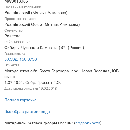
MW0016985
Название в коллекции
Poa almasovii (Мятлик Алмазова)
Принятое название
Poa almasovii Golub (Мятлик Алмазова)
Семейство
Poaceae
Районирование
Сибирь, Чукотка и Камчатка (S7) (Россия)
Геопривязка
59,532, 150,8758
Этикетка
Магаданская обл. Бухта Гертнера. пос. Новая Веселая, ЮВ-
склон
1.07.1954.
Собр.
Гроссет Г.Э.
Дата ввода этикетки
19.02.2018
Полная карточка
Все образцы этого вида
Материалы "Атласа флоры России" (
подробности
)