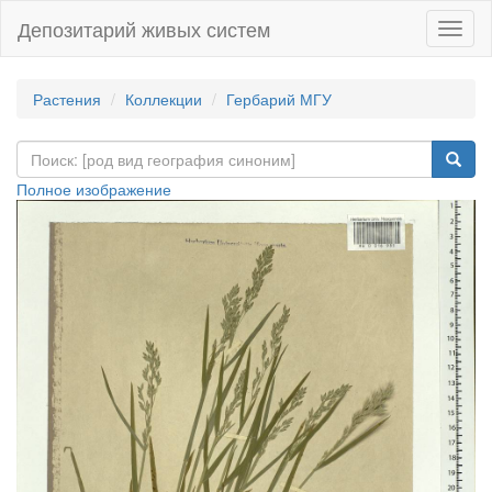
Депозитарий живых систем
Навиг
Растения
Коллекции
Гербарий МГУ
Полное изображение