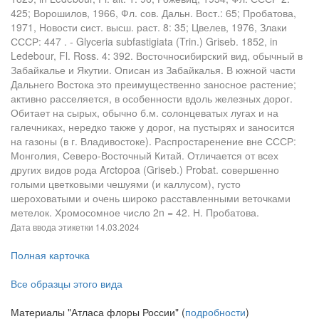
425; Ворошилов, 1966, Фл. сов. Дальн. Вост.: 65; Пробатова,
1971, Новости сист. высш. раст. 8: 35; Цвелев, 1976, Злаки
СССР: 447 . - Glyceria subfastigiata (Trin.) Griseb. 1852, in
Ledebour, Fl. Ross. 4: 392. Восточносибирский вид, обычный в
Забайкалье и Якутии. Описан из Забайкалья. В южной части
Дальнего Востока это преимущественно заносное растение;
активно расселяется, в особенности вдоль железных дорог.
Обитает на сырых, обычно б.м. солонцеватых лугах и на
галечниках, нередко также у дорог, на пустырях и заносится
на газоны (в г. Владивостоке). Распростаренение вне СССР:
Монголия, Северо-Восточный Китай. Отличается от всех
других видов рода Arctopoa (Griseb.) Probat. совершенно
голыми цветковыми чешуями (и каллусом), густо
шероховатыми и очень широко расставленными веточками
метелок. Хромосомное число 2n = 42. Н. Пробатова.
Дата ввода этикетки
14.03.2024
Полная карточка
Все образцы этого вида
Материалы "Атласа флоры России" (
подробности
)