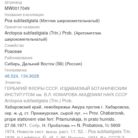
Штрихкод
MW0017049
Название в коллекции
Poa subfastigiata (Мятлик широкометельчатый)
Принятое название
Arctopoa subfastigiata (Trin.) Prob. (Арктомятлик
широкометельчатый)
Семейство
Poaceae
Районирование
Сибирь, Дальний Восток (S6) (Россия)
Геопривязка
48,524, 134,9028
Этикетка
ГЕРБАРИЙ ФЛОРЫ СССР, ИЗДАВАЕМЫЙ БОТАНИЧЕСКИМ
ИНСТИТУТОМ им. В.Л. КОМАРОВА АКАДЕМИИ НАУК СССР
Arctopoa subfastigiata (Trin.) Prob.
Хабаровский край, левобережье Амура против г. Хабаровска,
окр. ж.-д. ст. Приамурская, сырой луг. == Prov. Chabarovsk,
prope stationem viae ferr. Priamurskaja, in prato humido.
27.06.1971.
Собр.
Н. Пробатова == N. Probatova,
№
5909
1974, Новости сист. высш. раст. 11: 52. - Poa subfastigiata Trin.
1829, in Ledebour, Fl. alt. 1: 96; Рожевиц, 1934, Фл. СССР 2: