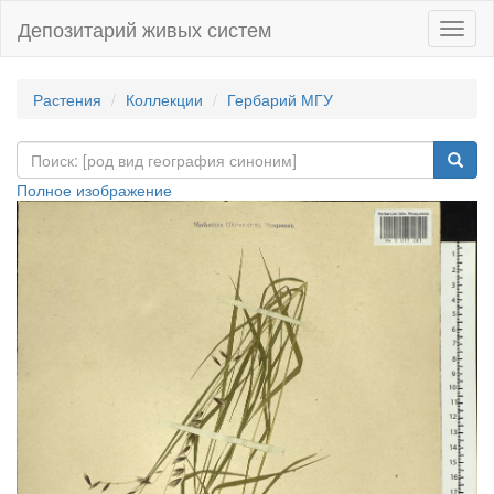
Депозитарий живых систем
Навиг
Растения
Коллекции
Гербарий МГУ
Полное изображение