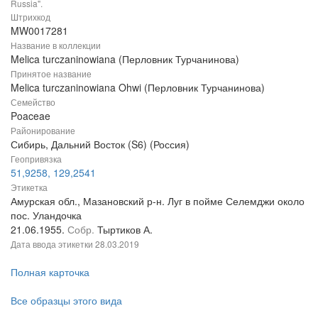
Russia".
Штрихкод
MW0017281
Название в коллекции
Melica turczaninowiana (Перловник Турчанинова)
Принятое название
Melica turczaninowiana Ohwi (Перловник Турчанинова)
Семейство
Poaceae
Районирование
Сибирь, Дальний Восток (S6) (Россия)
Геопривязка
51,9258, 129,2541
Этикетка
Амурская обл., Мазановский р-н. Луг в пойме Селемджи около
пос. Уландочка
21.06.1955.
Собр.
Тыртиков А.
Дата ввода этикетки
28.03.2019
Полная карточка
Все образцы этого вида