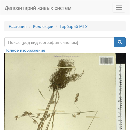
Депозитарий живых систем
Навиг
Растения
Коллекции
Гербарий МГУ
Полное изображение