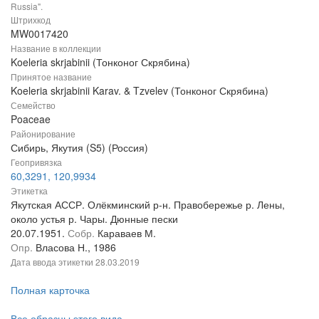
Russia".
Штрихкод
MW0017420
Название в коллекции
Koeleria skrjabinii (Тонконог Скрябина)
Принятое название
Koeleria skrjabinii Karav. & Tzvelev (Тонконог Скрябина)
Семейство
Poaceae
Районирование
Сибирь, Якутия (S5) (Россия)
Геопривязка
60,3291, 120,9934
Этикетка
Якутская АССР. Олёкминский р-н. Правобережье р. Лены,
около устья р. Чары. Дюнные пески
20.07.1951.
Собр.
Караваев М.
Опр.
Власова Н., 1986
Дата ввода этикетки
28.03.2019
Полная карточка
Все образцы этого вида