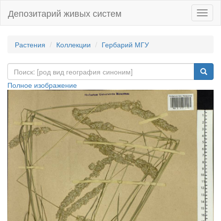
Депозитарий живых систем
Навиг
Растения
Коллекции
Гербарий МГУ
Полное изображение