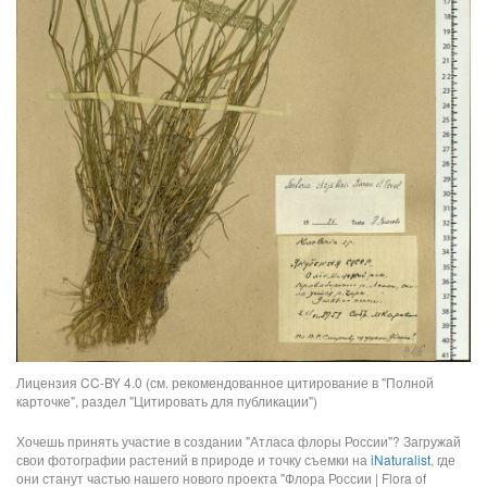
Лицензия CC-BY 4.0 (см. рекомендованное цитирование в "Полной
карточке", раздел "Цитировать для публикации")
Хочешь принять участие в создании "Атласа флоры России"? Загружай
свои фотографии растений в природе и точку съемки на
iNaturalist
, где
они станут частью нашего нового проекта "Флора России | Flora of